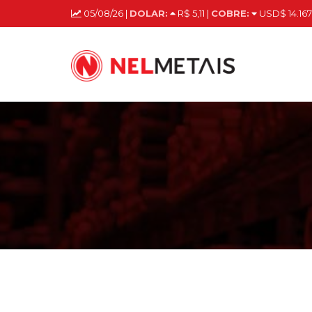
05/08/26 |
DOLAR:
R$ 5,11 |
COBRE:
USD$ 14.167