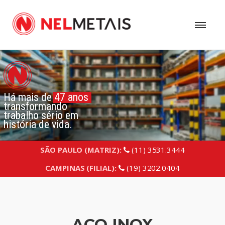
Há mais de 47 anos
transformando
trabalho sério em
história de vida.
SÃO PAULO (MATRIZ):
(11) 3531.3444
CAMPINAS (FILIAL):
(19) 3202.0404
AÇO INOX